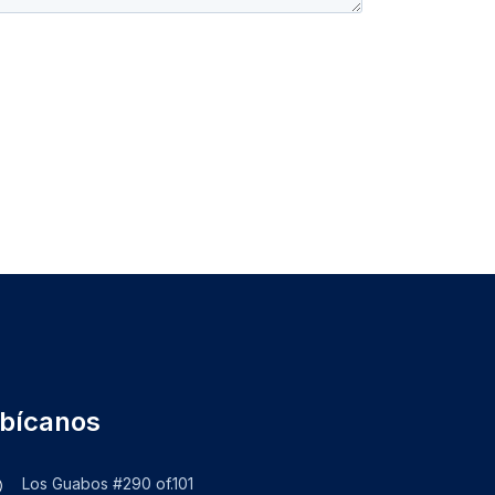
bícanos
Los Guabos #290 of.101