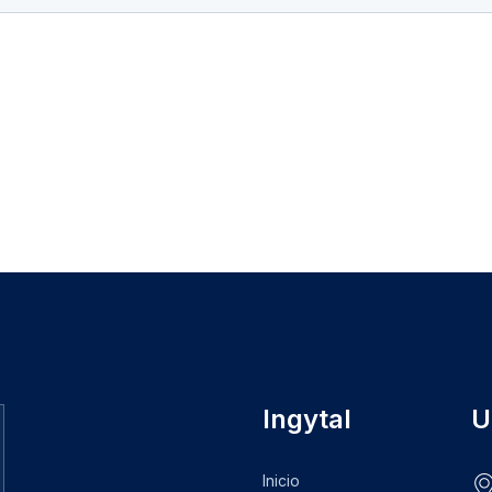
Ingytal
U
Inicio